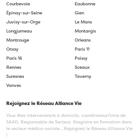
Courbevoie
Eaubonne
Épinay-sur-Seine
Gien
Juvisy-sur-Orge
Le Mans
Longjumeau
Montargis
Montrouge
Orleans
Orsay
Paris 11
Paris 16
Poissy
Rennes
Sceaux
Suresnes
Taverny
Vanves
Rejoignez le Réseau Alliance Vie
Vous êtes intervenant/e à domicile, coordinateur/trice de
SAAD, Responsable de Secteur, Stagiaire en formation dans
le secteur médico-sociale… Rejoignez le Réseau Alliance Vie
!