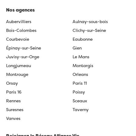
Nos agences
Aubervilliers
Aulnay-sous-bois
Bois-Colombes
Clichy-sur-Seine
Courbevoie
Eaubonne
Épinay-sur-Seine
Gien
Juvisy-sur-Orge
Le Mans
Longjumeau
Montargis
Montrouge
Orleans
Orsay
Paris 11
Paris 16
Poissy
Rennes
Sceaux
Suresnes
Taverny
Vanves
Rejoignez le Réseau Alliance Vie