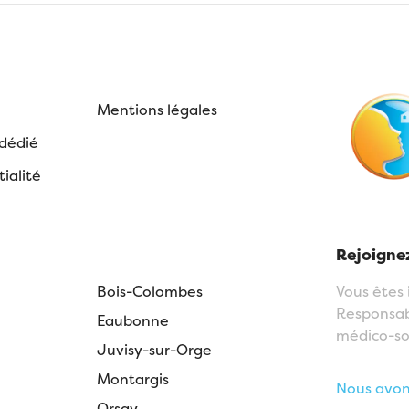
Mentions légales
 dédié
ialité
Rejoignez
Bois-Colombes
Vous êtes 
Responsabl
Eaubonne
médico-soc
Juvisy-sur-Orge
Montargis
Nous avons
Orsay