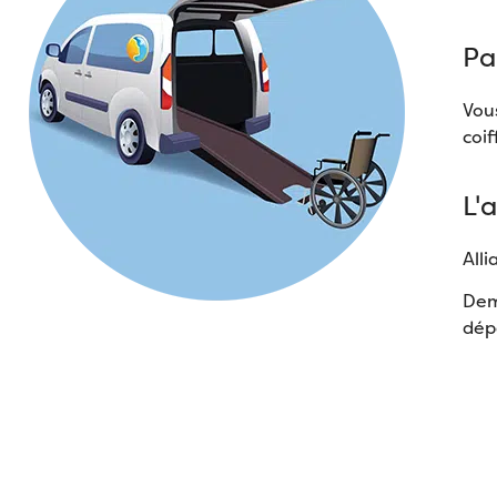
Par
Vous
coif
L'
All
Dem
dép