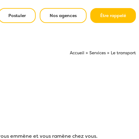
Postuler
Nos agences
Être rappelé
Accueil
»
Services
»
Le transport
 vous emmène et vous ramène chez vous.