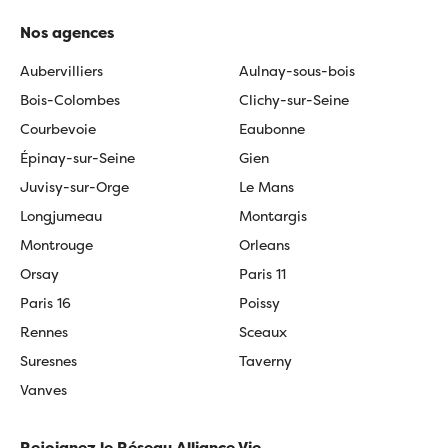
Nos agences
Aubervilliers
Aulnay-sous-bois
Bois-Colombes
Clichy-sur-Seine
Courbevoie
Eaubonne
Épinay-sur-Seine
Gien
Juvisy-sur-Orge
Le Mans
Longjumeau
Montargis
Montrouge
Orleans
Orsay
Paris 11
Paris 16
Poissy
Rennes
Sceaux
Suresnes
Taverny
Vanves
Rejoignez le Réseau Alliance Vie