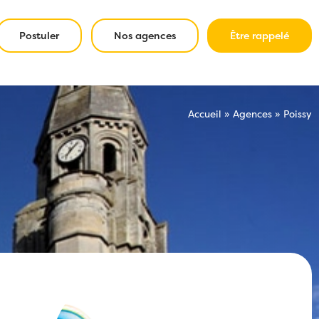
Postuler
Nos agences
Être rappelé
Accueil
»
Agences
»
Poissy