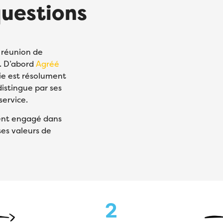
questions
 réunion de
e. D’abord
Agréé
ie est résolument
istingue par ses
service.
ment engagé dans
ses valeurs de
2