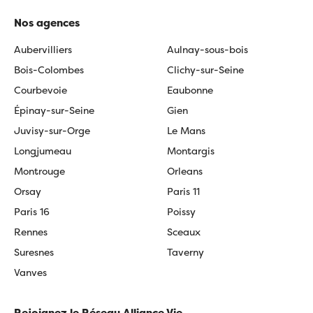
Nos agences
Aubervilliers
Aulnay-sous-bois
Bois-Colombes
Clichy-sur-Seine
Courbevoie
Eaubonne
Épinay-sur-Seine
Gien
Juvisy-sur-Orge
Le Mans
Longjumeau
Montargis
Montrouge
Orleans
Orsay
Paris 11
Paris 16
Poissy
Rennes
Sceaux
Suresnes
Taverny
Vanves
Rejoignez le Réseau Alliance Vie