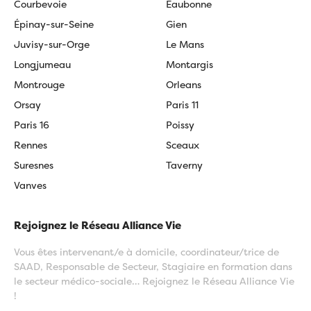
Courbevoie
Eaubonne
Épinay-sur-Seine
Gien
Juvisy-sur-Orge
Le Mans
Longjumeau
Montargis
Montrouge
Orleans
Orsay
Paris 11
Paris 16
Poissy
Rennes
Sceaux
Suresnes
Taverny
Vanves
Rejoignez le Réseau Alliance Vie
Vous êtes intervenant/e à domicile, coordinateur/trice de
SAAD, Responsable de Secteur, Stagiaire en formation dans
le secteur médico-sociale… Rejoignez le Réseau Alliance Vie
!