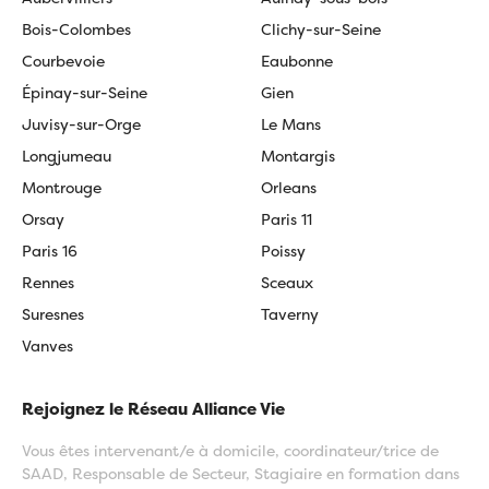
Bois-Colombes
Clichy-sur-Seine
Courbevoie
Eaubonne
Épinay-sur-Seine
Gien
Juvisy-sur-Orge
Le Mans
Longjumeau
Montargis
Montrouge
Orleans
Orsay
Paris 11
Paris 16
Poissy
Rennes
Sceaux
Suresnes
Taverny
Vanves
Rejoignez le Réseau Alliance Vie
Vous êtes intervenant/e à domicile, coordinateur/trice de
SAAD, Responsable de Secteur, Stagiaire en formation dans