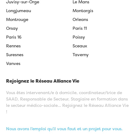
Juvisy-sur-Orge
Le Mans
Longjumeau
Montargis
Montrouge
Orleans
Orsay
Paris 11
Paris 16
Poissy
Rennes
Sceaux
Suresnes
Taverny
Vanves
Rejoignez le Réseau Alliance Vie
Vous êtes intervenant/e à domicile, coordinateur/trice de
SAAD, Responsable de Secteur, Stagiaire en formation dans
le secteur médico-sociale… Rejoignez le Réseau Alliance Vie
!
Nous avons l’emploi qu’il vous faut et un projet pour vous.